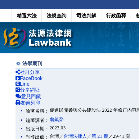
精選六法
法規查詢
司法判解
行政函釋
法學期刊
社群分享
FaceBook
Line
分享網址
意見回饋
友善列印
促進民間參與公共建設法 2022 年修正內容
論著名稱：
詹鎮榮
編著譯者：
2023.03
出版日期：
台灣／
台灣法律人
／
第 21 期
／29-41 頁
刊登出處：