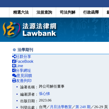
精選六法
法規查詢
司法判解
行政函釋
法學期刊
社群分享
FaceBook
Line
分享網址
意見回饋
友善列印
跨公司解任董事
論著名稱：
張心悌
編著譯者：
2023.06
出版日期：
台灣／
月旦法學教室
／
第 248 期
／26-29 頁
刊登出處：