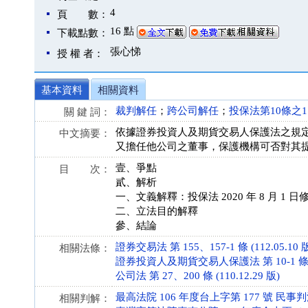
4
頁 數：
16 點
下載點數：
張心悌
授 權 者：
基本資料
相關資料
裁判解任
；
跨公司解任
；
投保法第10條之1
關 鍵 詞：
依據證券投資人及期貨交易人保護法之規定，
中文摘要：
又擔任他公司之董事，保護機構可否對其提
壹、爭點
目 次：
貳、解析
一、文義解釋：投保法 2020 年 8 月 1 
二、立法目的解釋
參、結論
證券交易法 第 155、157-1 條 (112.05.10 
相關法條：
證券投資人及期貨交易人保護法 第 10-1 條 (10
公司法 第 27、200 條 (110.12.29 版)
最高法院 106 年度台上字第 177 號 民事
相關判解：