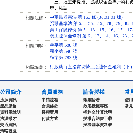
三、雇主未提撥、提繳現金至專戶與行
肆、結語
中華民國憲法 第 153 條 (36.01.01 版)
相關法條：
勞動基準法 第 53、55、56、78、79、82 條 (
勞工保險條例 第 5、13、15、16、17、17-1、
勞工退休金條例 第 6、13、14、16、23、25、2
釋字第 588 號
相關判解：
釋字第 596 號
釋字第 783 號
行政執行直接實現勞工之退休金權利（下
相關論著：
公司簡介
會員服務
論著授權
常
法源資訊
申請流程
徵集論著
使用
產品服務
會員條款
啟用授權專區
常見
資料庫說明
授權費用
權利金計算說明
法源徵才
付款方式
授權合約書下載
交通資訊
投稿基本資料表
策略聯盟