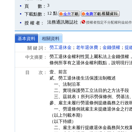
3
頁 數：
12 點
下載點數：
法務通訊雜誌社
（
授權者指定不分配權利金給作
授 權 者：
基本資料
相關資料
勞工退休金
；
老年退休費
；
金錢債權
；
提
關 鍵 詞：
勞工退休金權利性質上屬私法上金錢債權
中文摘要：
條例所享有之退休金權利觀點，說明現行
壹、前言
目 次：
貳、勞工退休後生活保護法制概述
一、法制沿革
二、實現保護勞工立法目的之方法手段
三、茲就表 1 所列示勞保條例、勞基法
參、雇主未履行勞退條例提繳義務之行政
一、勞退條例就雇主未提繳退休金之行政
（以上刊載本期）
（以下待續）
二、雇主未履行提繳退休金義務與欠稅