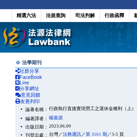
精選六法
法規查詢
司法判解
行政函釋
法學期刊
社群分享
FaceBook
Line
分享網址
意見回饋
友善列印
行政執行直接實現勞工之退休金權利（上）
論著名稱：
楊嘉源
編著譯者：
2023.06.09
出版日期：
台灣／
法務通訊
／
第 3161 期
／3-5 頁
刊登出處：