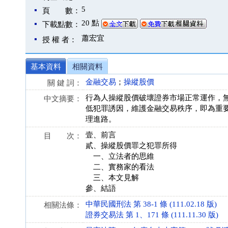
5
頁 數：
20 點
下載點數：
蕭宏宜
授 權 者：
基本資料
相關資料
金融交易
；
操縱股價
關 鍵 詞：
行為人操縱股價破壞證券市場正常運作，
中文摘要：
低犯罪誘因，維護金融交易秩序，即為重
理進路。
壹、前言
目 次：
貳、操縱股價罪之犯罪所得
一、立法者的思維
二、實務家的看法
三、本文見解
參、結語
中華民國刑法 第 38-1 條 (111.02.18 版)
相關法條：
證券交易法 第 1、171 條 (111.11.30 版)