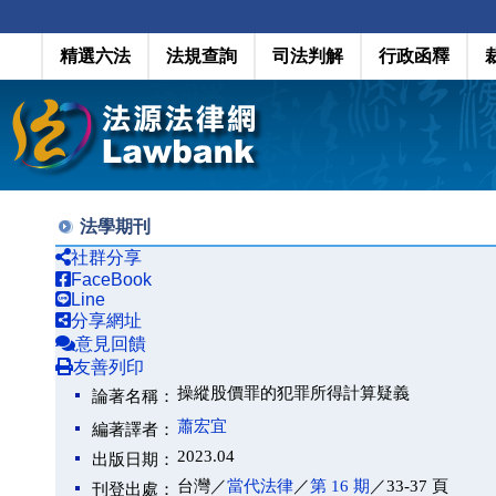
精選六法
法規查詢
司法判解
行政函釋
法學期刊
社群分享
FaceBook
Line
分享網址
意見回饋
友善列印
操縱股價罪的犯罪所得計算疑義
論著名稱：
蕭宏宜
編著譯者：
2023.04
出版日期：
台灣／
當代法律
／
第 16 期
／33-37 頁
刊登出處：