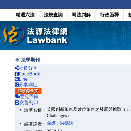
精選六法
法規查詢
司法判解
行政函釋
法學期刊
社群分享
FaceBook
Line
分享網址
請收錄全文
意見回饋
友善列印
英國創新策略及數位策略之發展與挑戰（The UK Innovatio
論著名稱：
Challenges）
金娜
；
洪德欽
編著譯者：