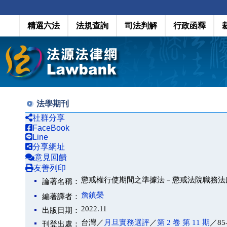
精選六法
法規查詢
司法判解
行政函釋
法學期刊
社群分享
FaceBook
Line
分享網址
意見回饋
友善列印
懲戒權行使期間之準據法－懲戒法院職務法庭 
論著名稱：
詹鎮榮
編著譯者：
2022.11
出版日期：
台灣／
月旦實務選評
／
第 2 卷 第 11 期
／85
刊登出處：