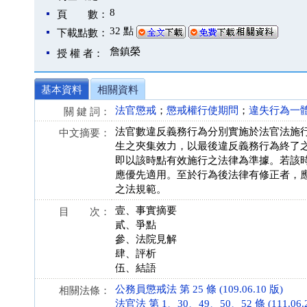
8
頁 數：
32 點
下載點數：
詹鎮榮
授 權 者：
基本資料
相關資料
法官懲戒
；
懲戒權行使期問
；
違失行為一
關 鍵 詞：
法官數違反義務行為分別實施於法官法施
中文摘要：
生之夾集效力，以最後違反義務行為終了
即以該時點有效施行之法律為準據。若該
應優先適用。至於行為後法律有修正者，
之法規範。
壹、事實摘要
目 次：
貳、爭點
參、法院見解
肆、評析
伍、結語
公務員懲戒法 第 25 條 (109.06.10 版)
相關法條：
法官法 第 1、30、49、50、52 條 (111.06.2