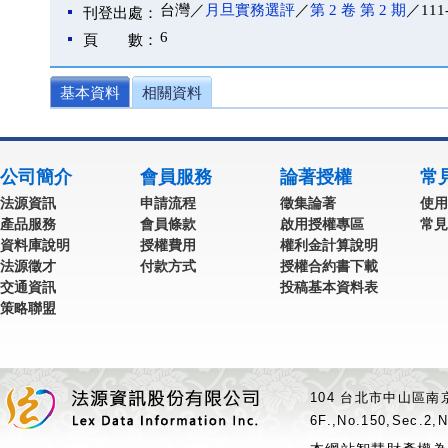
台灣／
月旦實務選評
／
第 2 卷 第 2 期
／111
刊登出處：
6
頁 數：
基本資料
相關資料
公司簡介
會員服務
論著授權
常
法源資訊
申請流程
徵集論著
使用
產品服務
會員條款
啟用授權專區
常見
資料庫說明
授權費用
權利金計算說明
法源徵才
付款方式
授權合約書下載
交通資訊
投稿基本資料表
策略聯盟
104 台北市中山區南京
6F.,No.150,Sec.2,N