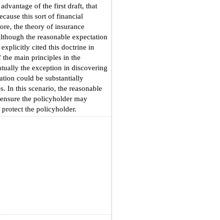
dvantage of the first draft, that
ecause this sort of financial
ore, the theory of insurance
Although the reasonable expectation
xplicitly cited this doctrine in
 the main principles in the
ntually the exception in discovering
ation could be substantially
. In this scenario, the reasonable
o ensure the policyholder may
 protect the policyholder.