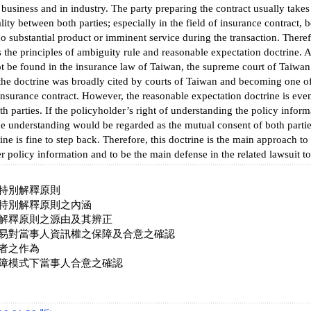
 business and in industry. The party preparing the contract usually takes a
ity between both parties; especially in the field of insurance contract, b
o substantial product or imminent service during the transaction. Theref
 the principles of ambiguity rule and reasonable expectation doctrine. 
t be found in the insurance law of Taiwan, the supreme court of Taiwan e
 the doctrine was broadly cited by courts of Taiwan and becoming one of
 insurance contract. However, the reasonable expectation doctrine is eve
th parties. If the policyholder’s right of understanding the policy inform
he understanding would be regarded as the mutual consent of both parties
ine is fine to step back. Therefore, this doctrine is the main approach t
r policy information and to be the main defense in the related lawsuit to
特別解釋原則
特別解釋原則之內涵
解釋原則之源由及其辨正
易對當事人資訊權之保障及合意之確認
者之作為
障模式下當事人合意之確認