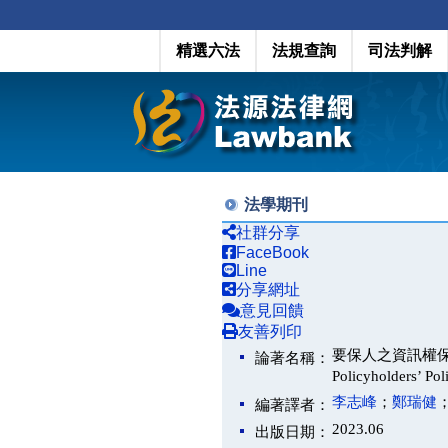
精選六法
法規查詢
司法判解
法學期刊
社群分享
FaceBook
Line
分享網址
意見回饋
友善列印
要保人之資訊權保障與保險
論著名稱：
Policyholders’ Pol
李志峰
；
鄭瑞健
編著譯者：
2023.06
出版日期：