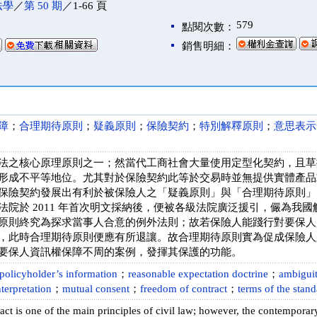
法學
／
第 50 期
／1-66 頁
579
點閱次數：
銷售明細：
障
；
合理期待原則
；
疑義原則
；
保險契約
；
特別解釋原則
；
意思表示
法之核心原理原則之一；然當代工商社會大量使用定型化契約，且草
形成不平等地位。尤其對於保險契約此等於交易時並無提供實體產品
保險契約發展出有利於被保險人之「疑義原則」與「合理期待原則」
法院於 2011 年首次明文採納後，便被各級法院廣泛援引，儼為我
原則終究為探求當事人合意的例外法則；故若保險人能踐行對要保人
，此時合理期待原則便應有所退讓。故合理期待原則實為促成保險人
要保人資訊權保障不周的案例，發揮其保護的功能。
 policyholder’s information
；
reasonable expectation doctrine
；
ambiguit
nterpretation
；
mutual consent
；
freedom of contract
；
terms of the stan
ct is one of the main principles of civil law; however, the contemporar