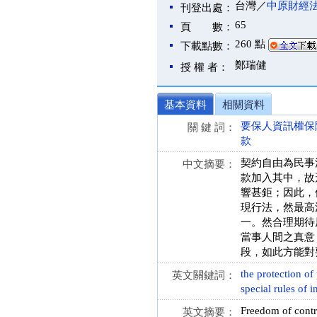
台灣／
中原財經
刊登出處：
65
頁 數：
260 點
下載點數：
鄭瑞健
授 權 者：
基本資料
相關資料
要保人資訊權保
關 鍵 詞：
款
契約自由為民事
中文摘要：
款加入其中，故
響甚鉅；因此，
現行法，然最高
一。然合理期待
當事人間之真意
段，如此方能對
the protection of
英文關鍵詞：
special rules of i
Freedom of contra
英文摘要：