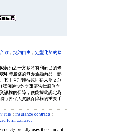
合致
；
契約自由
；
定型化契約條
擬契約之一方多將有利於己的條
或即時服務的無形金融商品，影
。其中合理期待原則雖未明文於
國解釋保險契約之重要法律原則之
資訊權的保障，便能據此認定為
踐行要保人資訊保障權的重要手
y rule
；
insurance contracts
；
dard form contract
y society broadly uses the standard