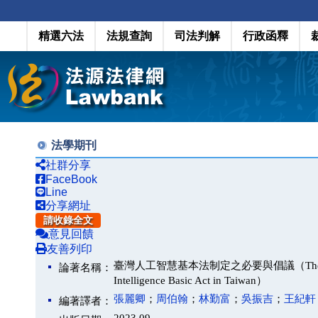
精選六法
法規查詢
司法判解
行政函釋
法學期刊
社群分享
FaceBook
Line
分享網址
請收錄全文
意見回饋
友善列印
臺灣人工智慧基本法制定之必要與倡議（The Necessity an
論著名稱：
Intelligence Basic Act in Taiwan）
張麗卿
；
周伯翰
；
林勤富
；
吳振吉
；
王紀軒
編著譯者：