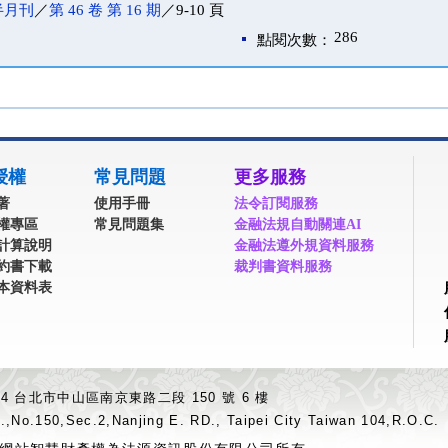
半月刊
／
第 46 卷 第 16 期
／9-10 頁
286
點閱次數：
授權
常見問題
更多服務
著
使用手冊
法令訂閱服務
權專區
常見問題集
金融法規自動關連AI
計算說明
金融法遵外規資料服務
約書下載
裁判書資料服務
本資料表
04 台北市中山區南京東路二段 150 號 6 樓
.,No.150,Sec.2,Nanjing E. RD., Taipei City Taiwan 104,R.O.C.