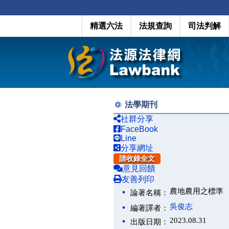
精選六法
法規查詢
司法判解
法學期刊
社群分享
FaceBook
Line
分享網址
請收錄全文
意見回饋
友善列印
農地農用之標準
論著名稱：
吳俊志
編著譯者：
2023.08.31
出版日期：