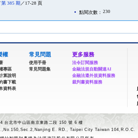
／
第 385 期
／17-28 頁
230
點閱次數：
授權
常見問題
更多服務
著
使用手冊
法令訂閱服務
權專區
常見問題集
金融法規自動關連AI
計算說明
金融法遵外規資料服務
約書下載
裁判書資料服務
本資料表
04 台北市中山區南京東路二段 150 號 6 樓
.,No.150,Sec.2,Nanjing E. RD., Taipei City Taiwan 104,R.O.C.