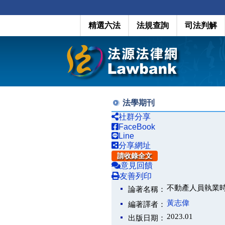
精選六法
法規查詢
司法判解
法學期刊
社群分享
FaceBook
Line
分享網址
請收錄全文
意見回饋
友善列印
不動產人員執業
論著名稱：
黃志偉
編著譯者：
2023.01
出版日期：