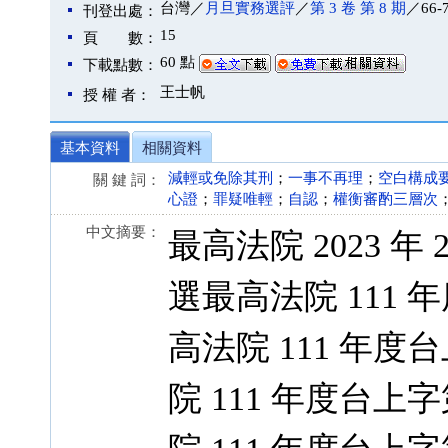
台灣／
月旦實務選評
／
第 3 卷 第 8 期
／66-
刊登出處：
15
頁 數：
60 點
下載點數：
王士帆
授 權 者：
基本資料
相關資料
減輕或免除其刑
；
一事不再理
；
空白構成
關 鍵 詞：
心證
；
罪疑唯輕
；
自認
；
權衡審酌三層次
中文摘要：
最高法院 2023 年
選最高法院 111 
高法院 111 年度
院 111 年度台上