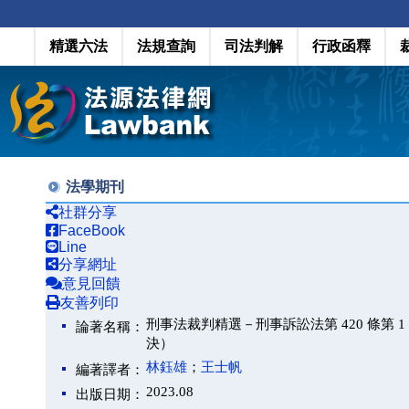
精選六法
法規查詢
司法判解
行政函釋
法學期刊
社群分享
FaceBook
Line
分享網址
意見回饋
友善列印
刑事法裁判精選－刑事訴訟法第 420 條第 1
論著名稱：
決）
林鈺雄
；
王士帆
編著譯者：
2023.08
出版日期：