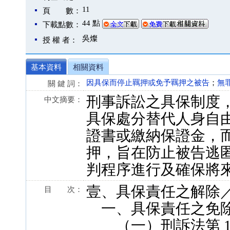
11
頁 數：
44 點
下載點數：
吳燦
授 權 者：
基本資料
相關資料
因具保而停止羈押或免予羈押之被告
；
無
關 鍵 詞：
刑事訴訟之具保制度
中文摘要：
具保處分替代人身自
證書或繳納保證金，
押，旨在防止被告逃
判程序進行及確保將
壹、具保責任之解除
目 次：
一、具保責任之免
（一）刑訴法第 119