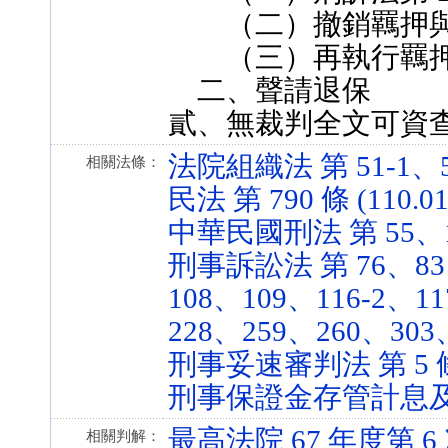
（二）撤銷羈押與
（三）再執行羈押
二、聲請退保
貳、無裁判全文可資
法院組織法 第 51-1、57-
相關法條：
民法 第 790 條 (110.01
中華民國刑法 第 55、186
刑事訴訟法 第 76、83、
108、109、116-2、1
228、259、260、303、3
刑事妥速審判法 第 5 條 (
刑事保證金存管計息及發還作
最高法院 67 年度第 
相關判解：