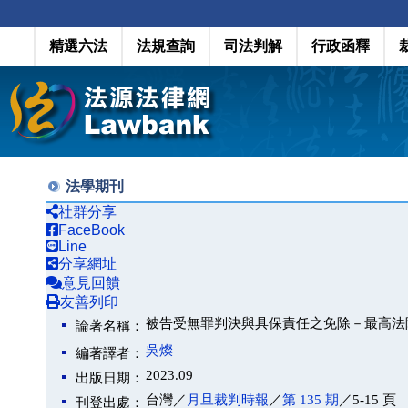
精選六法
法規查詢
司法判解
行政函釋
法學期刊
社群分享
FaceBook
Line
分享網址
意見回饋
友善列印
被告受無罪判決與具保責任之免除－最高法院 1
論著名稱：
吳燦
編著譯者：
2023.09
出版日期：
台灣／
月旦裁判時報
／
第 135 期
／5-15 頁
刊登出處：