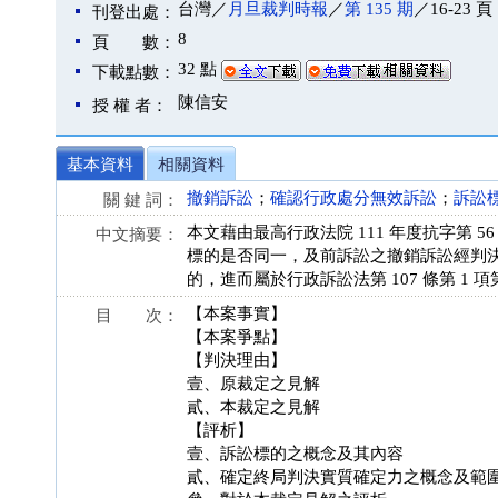
台灣／
月旦裁判時報
／
第 135 期
／16-23 頁
刊登出處：
8
頁 數：
32 點
下載點數：
陳信安
授 權 者：
基本資料
相關資料
撤銷訴訟
；
確認行政處分無效訴訟
；
訴訟
關 鍵 詞：
本文藉由最高行政法院 111 年度抗字第
中文摘要：
標的是否同一，及前訴訟之撤銷訴訟經判
的，進而屬於行政訴訟法第 107 條第 1
【本案事實】
目 次：
【本案爭點】
【判決理由】
壹、原裁定之見解
貳、本裁定之見解
【評析】
壹、訴訟標的之概念及其內容
貳、確定終局判決實質確定力之概念及範