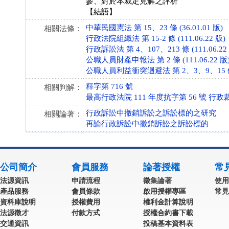
參、對於本裁定見解之評析
【結語】
中華民國憲法 第 15、23 條 (36.01.01 版)
相關法條：
行政法院組織法 第 15-2 條 (111.06.22 版)
行政訴訟法 第 4、107、213 條 (111.06.22
公職人員財產申報法 第 2 條 (111.06.22 版
公職人員利益衝突迴避法 第 2、3、9、15 條 (8
釋字第 716 號
相關判解：
最高行政法院 111 年度抗字第 56 號 行政
行政訴訟中撤銷訴訟之訴訟標的之研究
相關論著：
再論行政訴訟中撤銷訴訟之訴訟標的
公司簡介
會員服務
論著授權
常
法源資訊
申請流程
徵集論著
使用
產品服務
會員條款
啟用授權專區
常見
資料庫說明
授權費用
權利金計算說明
法源徵才
付款方式
授權合約書下載
交通資訊
投稿基本資料表