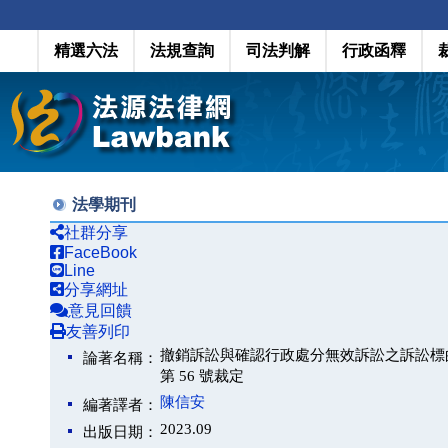
精選六法
法規查詢
司法判解
行政函釋
法學期刊
社群分享
FaceBook
Line
分享網址
意見回饋
友善列印
撤銷訴訟與確認行政處分無效訴訟之訴訟標的
論著名稱：
第 56 號裁定
陳信安
編著譯者：
2023.09
出版日期：