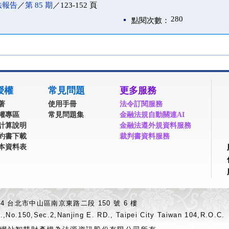
法報告
／
第 85 期
／123-152 頁
280
點閱次數：
授權
常見問題
更多服務
著
使用手冊
法令訂閱服務
權專區
常見問題集
金融法規自動關連AI
計算說明
金融法遵外規資料服務
約書下載
裁判書資料服務
本資料表
04 台北市中山區南京東路二段 150 號 6 樓
.,No.150,Sec.2,Nanjing E. RD., Taipei City Taiwan 104,R.O.C.