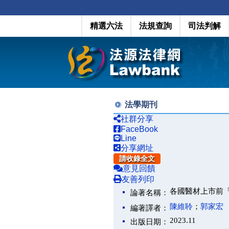
精選六法
法規查詢
司法判解
法學期刊
社群分享
FaceBook
Line
分享網址
請收錄全文
意見回饋
友善列印
各國醫材上市前
論著名稱：
陳維聆
；
郭家宏
編著譯者：
2023.11
出版日期：