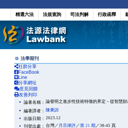
精選六法
法規查詢
司法判解
行政函釋
法學期刊
社群分享
FaceBook
Line
分享網址
意見回饋
友善列印
論發明之進步性技術特徵的界定－從智慧財產法
論著名稱：
陳秉訓
編著譯者：
2023.12
出版日期：
台灣／
月旦律評
／
第 21 期
／38-45 頁
刊登出處：