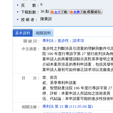
9
頁 數：
36 點
下載點數：
陳秉訓
授 權 者：
基本資料
相關資料
專利法
；
進步性
；
請求項
關 鍵 詞：
進步性之判斷涉及引證案的理解與數件引
中文摘要：
院 106 年度行專訴字第 27 號行政
案申請人的再審聲請顯示其對系爭發明之
介紹本案所涉及的專利申請案，包括其發
案申請人最初可如何修正請求項以克服進
壹、前言
目 次：
貳、系爭專利申請案
參、智慧財產法院 106 年度行專訴字第 2
肆、評析：本案申請人所認知之技術差異
伍、代結論：本申請案可能的進步性技術
專利法 第 22 條 (111.05.04 版)
相關法條：