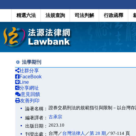
精選六法
法規查詢
司法判解
行政函釋
法學期刊
社群分享
FaceBook
Line
分享網址
意見回饋
友善列印
證券交易刑法的規範指引與限制－以台灣存
論著名稱：
古承宗
編著譯者：
2023.10
出版日期：
台灣／
台灣法律人
／
第 28 期
／97-114 頁
刊登出處：