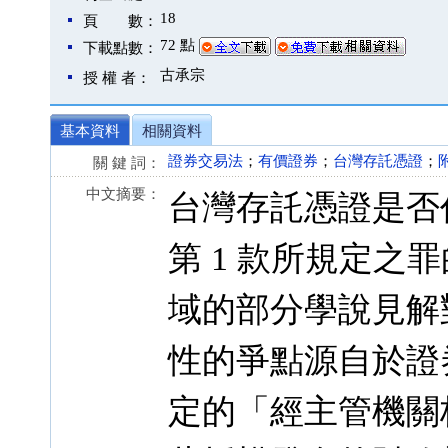
18
頁 數：
72 點
下載點數：
古承宗
授 權 者：
基本資料
相關資料
證券交易法
；
有價證券
；
台灣存託憑證
；
關 鍵 詞：
中文摘要：
台灣存託憑證是否作為
第 1 款所規定
域的部分學說見解
性的爭點源自於證券
定的「經主管機關