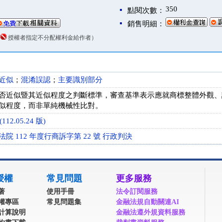
350
點閱次數：
銷售明細：
（
授權者指定不分配權利金給作者）
近似
；
混淆誤認
；
主要識別部分
否近似暨其近似程度之判斷標準，審查基準表示應就商標整體外觀、
似程度，而非單純機械性比對。
112.05.24 版)
院 112 年度行商訴字第 22 號 行政判決
授權
常見問題
更多服務
著
使用手冊
法令訂閱服務
權專區
常見問題集
金融法規自動關連AI
計算說明
金融法遵外規資料服務