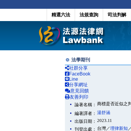
精選六法
法規查詢
司法判解
法學期刊
社群分享
FaceBook
Line
分享網址
意見回饋
友善列印
商標是否近似之
論著名稱：
湯舒涵
編著譯者：
2023.11
出版日期：
台灣／
理律新知
刊登出處：