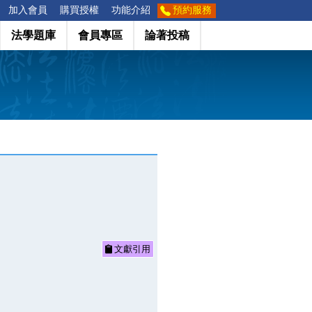
加入會員
購買授權
功能介紹
預約服務
法學題庫
會員專區
論著投稿
文獻引用