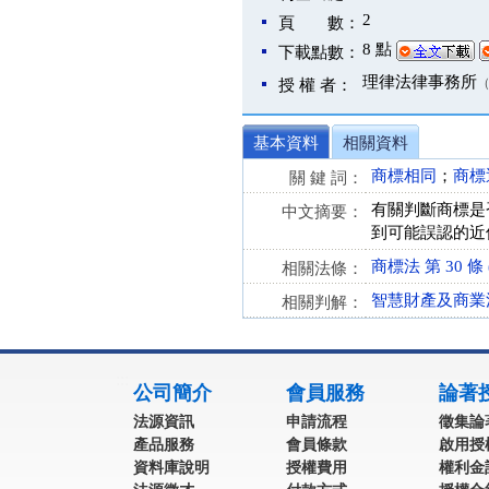
2
頁 數：
8 點
下載點數：
理律法律事務所
授 權 者：
基本資料
相關資料
商標相同
；
商標
關 鍵 詞：
有關判斷商標是
中文摘要：
到可能誤認的近
商標法 第 30 條 (
相關法條：
智慧財產及商業法
相關判解：
:::
公司簡介
會員服務
論著
法源資訊
申請流程
徵集論
產品服務
會員條款
啟用授
資料庫說明
授權費用
權利金