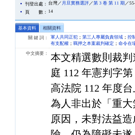
台灣／
月旦實務選評
／
第 3 卷 第 11 期
／55
刊登出處：
14
頁 數：
基本資料
相關資料
軍人共同正犯
；
第三人專屬負責領域
；
控
關 鍵 詞：
有支配權
；
羈押之本案裁判確定
；
命令在
中文摘要：
本文精選數則裁判
庭 112 年憲判字
高法院 112 年度
為人非出於「重大
原因，未對法益造
險，仍為障礙未遂，