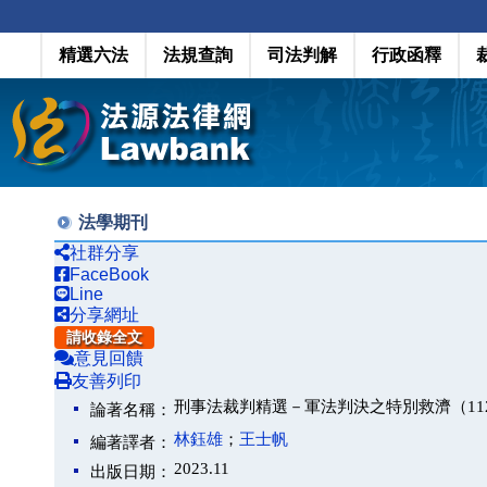
精選六法
法規查詢
司法判解
行政函釋
法學期刊
社群分享
FaceBook
Line
分享網址
請收錄全文
意見回饋
友善列印
刑事法裁判精選－軍法判決之特別救濟（112 
論著名稱：
林鈺雄
；
王士帆
編著譯者：
2023.11
出版日期：