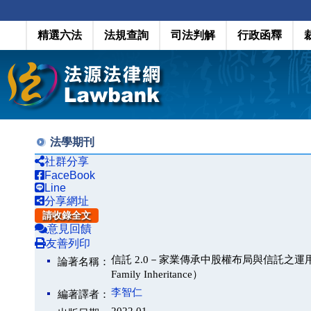
精選六法
法規查詢
司法判解
行政函釋
法學期刊
社群分享
FaceBook
Line
分享網址
請收錄全文
意見回饋
友善列印
信託 2.0－家業傳承中股權布局與信託之運用（Trust 2.0: T
論著名稱：
Family Inheritance）
李智仁
編著譯者：