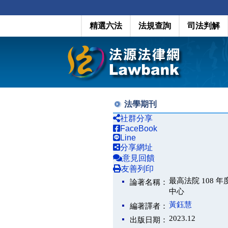
精選六法
法規查詢
司法判解
法學期刊
社群分享
FaceBook
Line
分享網址
意見回饋
友善列印
最高法院 108 
論著名稱：
中心
黃鈺慧
編著譯者：
2023.12
出版日期：