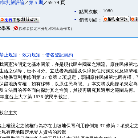
法律判解評論
／
第 5 期
／59-79 頁
1080
點閱次數：
銷售明細：
律學系
（
授權者指定不分配權利金給作者）
禁止規定
；
效力規定
；
借名登記契約
我國憲法明定之基本國策，亦是現代民主國家之潮流。原住民保留地
生活之保障，密不可分。立法者為維護及保障原住民族文化及經濟權
坡地保育利用條例第 37 條第 2 項規定，事關原住民保留地所有權
保留地所有權，如有移轉，以原住民為限。」本文將以此條項規定為
及立法目的等各面向探討其之性質，然後再研究其適用之範圍為何。
 年度台上大字第 1636 號民事裁定。
裁定主文
上權設定之物權行為亦在山坡地保育利用條例第 37 條第 2 項規定
私有農地限定承受人資格的殷鑑