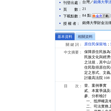
台灣／
銘傳大學
刊登出處：
21
頁 數：
84 點
下載點數：
銘傳大學財金法
授 權 者：
基本資料
相關資料
原住民保留地
；
關 鍵 詞：
保障原住民族為
中文摘要：
民族文化與經濟
之法規，其中山
住民取得原住民
定之形式、文義
討最高法院 108
壹、案例事實
目 次：
貳、本案爭議及
參、分析檢討
一、抵押權及地
二、司法實務上