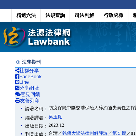
精選六法
法規查詢
司法判解
行政函釋
法學期刊
社群分享
FaceBook
Line
分享網址
意見回饋
友善列印
防疫保險中斷交涉保險人締約過失責任之探討－
論著名稱：
吳玉鳳
編著譯者：
2023.12
出版日期：
台灣／
銘傳大學法律判解評論
／
第 5 期
／81
刊登出處：