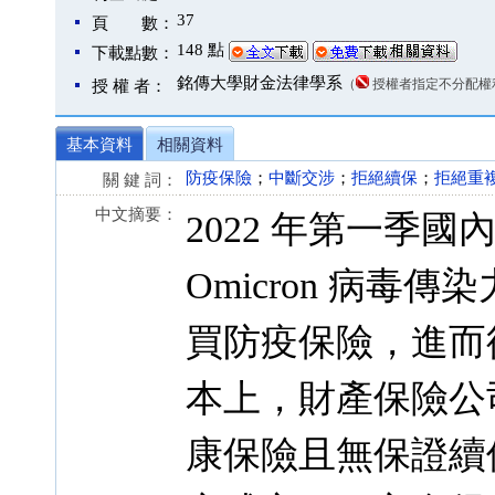
37
頁 數：
148 點
下載點數：
銘傳大學財金法律學系
（
授權者指定不分配權
授 權 者：
基本資料
相關資料
防疫保險
；
中斷交涉
；
拒絕續保
；
拒絕重
關 鍵 詞：
中文摘要：
2022 年第一季
Omicron 病
買防疫保險，進而
本上，財產保險公
康保險且無保證續