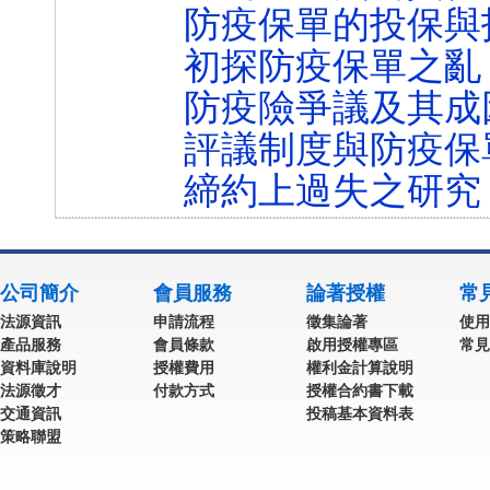
防疫保單的投保與
初探防疫保單之亂
防疫險爭議及其成
評議制度與防疫保
締約上過失之研究
公司簡介
會員服務
論著授權
常
法源資訊
申請流程
徵集論著
使用
產品服務
會員條款
啟用授權專區
常見
資料庫說明
授權費用
權利金計算說明
法源徵才
付款方式
授權合約書下載
交通資訊
投稿基本資料表
策略聯盟