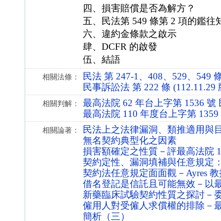
四、損害賠償是否為解方？
五、民法第 549 條第 2 項的鑑往
六、違約金條款之啟示
肆、DCFR 的啟發
伍、結語
民法 第 247-1、408、529、549 條 (
相關法條：
民事訴訟法 第 222 條 (112.11.29 
最高法院 62 年台上字第 1536 
相關判解：
最高法院 110 年度台上字第 135
民法上之法律漏洞、類推適用與
相關論著：
無名契約典型化之因素
損害額確定之性質－評最高法院 105
契約定性、漏洞填補與任意規定
契約法任意規定面面觀－Ayres 
借名登記是信託且可能無效－以最高法
新藥臨床試驗契約性質之探討－
僱用人對受僱人求償權的排除－最高法
簡析（三）