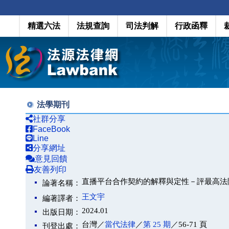
精選六法
法規查詢
司法判解
行政函釋
法學期刊
社群分享
FaceBook
Line
分享網址
意見回饋
友善列印
直播平台合作契約的解釋與定性－評最高法院 1
論著名稱：
王文宇
編著譯者：
2024.01
出版日期：
台灣／
當代法律
／
第 25 期
／56-71 頁
刊登出處：