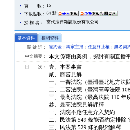
16
頁 數：
64 點
下載點數：
當代法律雜誌股份有限公司
授 權 者：
基本資料
相關資料
違約金
；
獨家主播
；
任意終止權
；
無名契
關 鍵 詞：
本文係藉由案例，探討有關直播
中文摘要：
壹、本案事實
目 次：
貳、歷審見解
一、一審法院（臺灣臺北地方法院 1
二、二審法院（臺灣高等法院 108
三、最高法院（最高法院 110 年
參、最高法院見解評釋
一、法院不應任意介入契約
二、民法第 549 條能否約定排除
三、民法第 529 條的限縮解釋