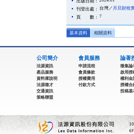
2024.01
出版日期：
台灣／
月旦財稅
刊登出處：
7
頁 數：
基本資料
相關資料
:::
公司簡介
會員服務
論著
法源資訊
申請流程
徵集論
產品服務
會員條款
啟用授
資料庫說明
授權費用
權利金
法源徵才
付款方式
授權合
交通資訊
投稿基
策略聯盟
1
6F