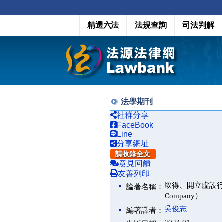
精選六法
法規查詢
司法判解
法學期刊
社群分享
FaceBook
Line
分享網址
請收錄全文
意見回饋
友善列印
取得、開立虛設行號發票的刑
論著名稱：
Company）
吳俊志
編著譯者：