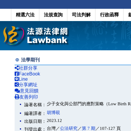
精選六法
法規查詢
司法判解
行政函釋
法學期刊
社群分享
FaceBook
Line
分享網址
意見回饋
友善列印
少子女化與公部門的應對策略（Low Birth Rate Trend
論著名稱：
胡博硯
編著譯者：
2023.12
出版日期：
台灣／
公法研究
／
第 7 期
／107-127 頁
刊登出處：