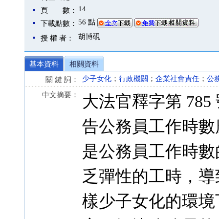
14
頁 數：
56 點
下載點數：
胡博硯
授 權 者：
基本資料
相關資料
少子女化
；
行政機關
；
企業社會責任
；
公
關 鍵 詞：
中文摘要：
大法官釋字第 78
告公務員工作時數
是公務員工作時數
乏彈性的工時，導
樣少子女化的環境