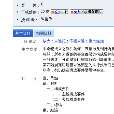
5
頁 數：
20 點
下載點數：
陳俊偉
授 權 者：
基本資料
相關資料
放火
；
未遂犯
；
不能未遂
；
重大無知
關 鍵 詞：
未遂犯成立之條件為何，直接涉及到行為
中文摘要：
相關，所有未遂犯的審查都屬於構成要件
一般未遂，分別屬於阻卻或解除刑罰事由
第四階層適用哪種未遂類型的法律效果而
順序，都仍應在構成要件階層中審查。
壹、爭點
目 次：
貳、解析
一、構成要件
（一）主觀構成要件
（二）客觀構成要件
二、總結
參、結論