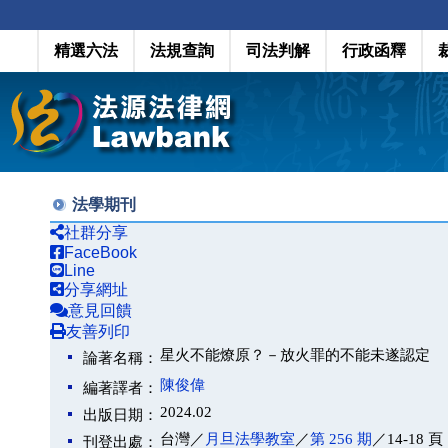
精選六法
法規查詢
司法判解
行政函釋
法學期刊
社群分享
FaceBook
Line
分享網址
意見回饋
友善列印
星火不能燎原？－放火罪的不能未遂認定
論著名稱：
陳俊偉
編著譯者：
2024.02
出版日期：
台灣／
月旦法學教室
／
第 256 期
／14-18 頁
刊登出處：