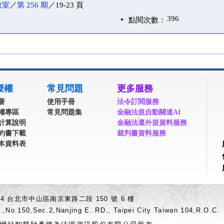
教室
／
第 256 期
／19-23 頁
396
點閱次數：
授權
常見問題
更多服務
著
使用手冊
法令訂閱服務
權專區
常見問題集
金融法規自動關連AI
計算說明
金融法遵外規資料服務
約書下載
裁判書資料服務
本資料表
04 台北市中山區南京東路二段 150 號 6 樓
.,No.150,Sec.2,Nanjing E. RD., Taipei City Taiwan 104,R.O.C.