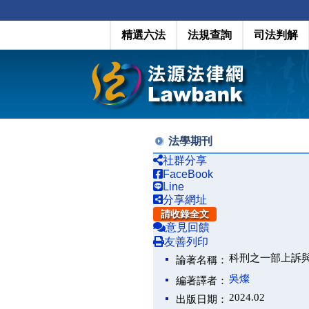
精選六法
法規查詢
司法判解
法學期刊
社群分享
FaceBook
Line
分享網址
請收錄全文
意見回饋
友善列印
科刑之一部上訴
論著名稱：
吳燦
編著譯者：
2024.02
出版日期：