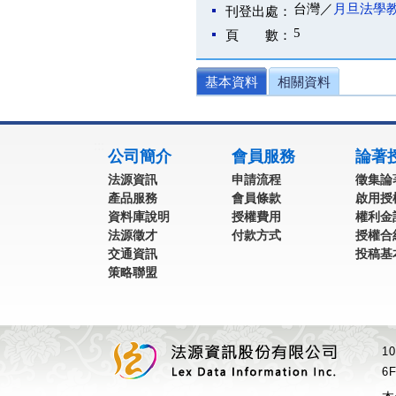
台灣／
月旦法學
刊登出處：
5
頁 數：
基本資料
相關資料
:::
公司簡介
會員服務
論著
法源資訊
申請流程
徵集論
產品服務
會員條款
啟用授
資料庫說明
授權費用
權利金
法源徵才
付款方式
授權合
交通資訊
投稿基
策略聯盟
1
6F