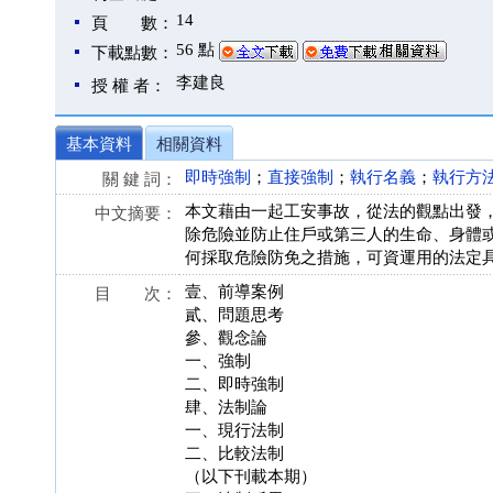
14
頁 數：
56 點
下載點數：
李建良
授 權 者：
基本資料
相關資料
即時強制
；
直接強制
；
執行名義
；
執行方
關 鍵 詞：
本文藉由一起工安事故，從法的觀點出發
中文摘要：
除危險並防止住戶或第三人的生命、身體
何採取危險防免之措施，可資運用的法定
壹、前導案例
目 次：
貳、問題思考
參、觀念論
一、強制
二、即時強制
肆、法制論
一、現行法制
二、比較法制
（以下刊載本期）