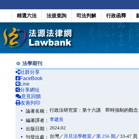
精選六法
法規查詢
司法判解
行政函釋
法學期刊
社群分享
FaceBook
Line
分享網址
意見回饋
友善列印
行政法研究室：第十六講 即時強制的觀念
論著名稱：
李建良
編著譯者：
2024.02
出版日期：
台灣／
月旦法學教室
／
第 256 期
／33-47 頁
刊登出處：