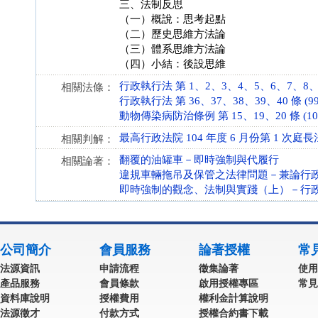
三、法制反思
（一）概說：思考起點
（二）歷史思維方法論
（三）體系思維方法論
（四）小結：後設思維
行政執行法 第 1、2、3、4、5、6、7、8、9、1
相關法條：
行政執行法 第 36、37、38、39、40 條 (99.
動物傳染病防治條例 第 15、19、20 條 (108.
最高行政法院 104 年度 6 月份第 1 次
相關判解：
翻覆的油罐車－即時強制與代履行
相關論著：
違規車輛拖吊及保管之法律問題－兼論行
即時強制的觀念、法制與實踐（上）－行
公司簡介
會員服務
論著授權
常
法源資訊
申請流程
徵集論著
使用
產品服務
會員條款
啟用授權專區
常見
資料庫說明
授權費用
權利金計算說明
法源徵才
付款方式
授權合約書下載