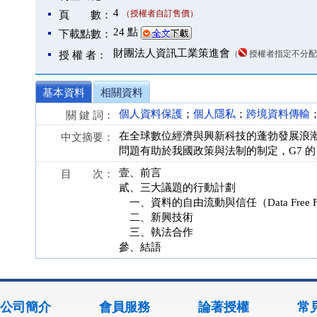
4
（授權者自訂售價）
頁 數：
24 點
下載點數：
財團法人資訊工業策進會
（
授權者指定不分配
授 權 者：
基本資料
相關資料
個人資料保護
；
個人隱私
；
跨境資料傳輸
關 鍵 詞：
在全球數位經濟與興新科技的蓬勃發展浪
中文摘要：
問題有助於我國政策與法制的制定，G7 的
壹、前言
目 次：
貳、三大議題的行動計劃
一、資料的自由流動與信任（Data Free Flow w
二、新興技術
三、執法合作
參、結語
公司簡介
會員服務
論著授權
常