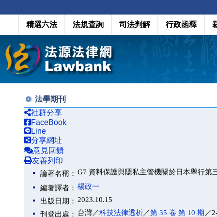
精選六法
法規查詢
司法判解
行政函釋
法學期刊
社群分享
FaceBook
Line
分享網址
意見回饋
友善列印
G7 資料保護與隱私主管機關於日本舉行第
論著名稱：
楊政一
編著譯者：
2023.10.15
出版日期：
台灣／
科技法律透析
／
第 35 卷 第 10 期
／2
刊登出處：