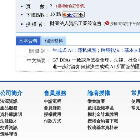
3
（授權者自訂售價）
頁 數：
18 點
下載點數：
財團法人資訊工業策進會
（
授權者指定不分配
授 權 者：
基本資料
相關資料
生成式 AI
；
隱私保護
；
跨境執法
；
基本人
關 鍵 詞：
G7 DPAs 一致認為需從倫理、法律、社會
中文摘要：
進一步討論如何解決生成式 AI 所面臨的
公司簡介
會員服務
論著授權
常
法源資訊
申請流程
徵集論著
使用
產品服務
會員條款
啟用授權專區
常見
資料庫說明
授權費用
權利金計算說明
法源徵才
付款方式
授權合約書下載
交通資訊
投稿基本資料表
策略聯盟