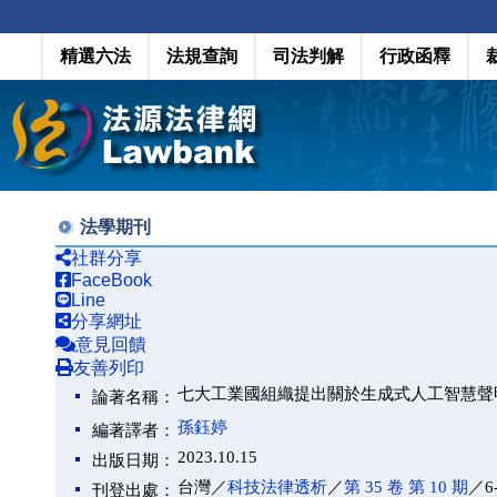
精選六法
法規查詢
司法判解
行政函釋
法學期刊
社群分享
FaceBook
Line
分享網址
意見回饋
友善列印
七大工業國組織提出關於生成式人工智慧聲
論著名稱：
孫鈺婷
編著譯者：
2023.10.15
出版日期：
台灣／
科技法律透析
／
第 35 卷 第 10 期
／6
刊登出處：