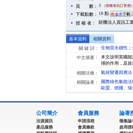
3
（授權者自訂售價
頁 數：
18 點
下載點數：
財團法人資訊工
授 權 者：
基本資料
相關資料
生物質永續性
；
關 鍵 詞：
本文說明英國能
中文摘要：
揮的作用，及政
氣候變遷因應法 第 3
相關法條：
國際綠色氫能法
相關論著：
歐盟、德國、瑞
:::
公司簡介
會員服務
論著
法源資訊
申請流程
徵集論
產品服務
會員條款
啟用授