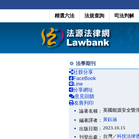
精選六法
法規查詢
司法判解
法學期刊
社群分享
FaceBook
Line
分享網址
意見回饋
友善列印
英國能源安全暨淨
論著名稱：
黃鈺涵
編著譯者：
2023.10.15
出版日期：
台灣／
科技法律
刊登出處：