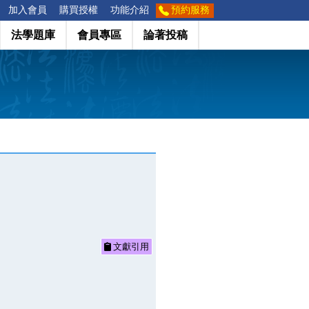
加入會員
購買授權
功能介紹
預約服務
法學題庫
會員專區
論著投稿
文獻引用