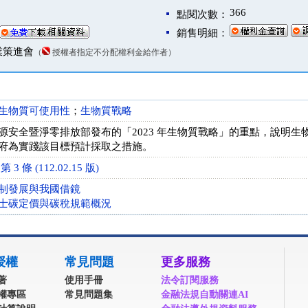
366
）
點閱次數：
銷售明細：
業策進會
（
授權者指定不分配權利金給作者）
生物質可使用性
；
生物質戰略
源安全暨淨零排放部發布的「2023 年生物質戰略」的重點，說明
府為實踐該目標預計採取之措施。
 條 (112.02.15 版)
制發展與我國借鏡
士碳定價與碳稅規範概況
授權
常見問題
更多服務
著
使用手冊
法令訂閱服務
權專區
常見問題集
金融法規自動關連AI