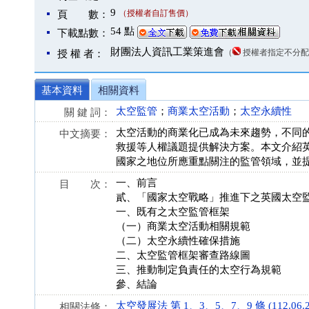
9
（授權者自訂售價）
頁 數：
54 點
下載點數：
財團法人資訊工業策進會
（
授權者指定不分配
授 權 者：
基本資料
相關資料
太空監管
；
商業太空活動
；
太空永續性
關 鍵 詞：
太空活動的商業化已成為未來趨勢，不同
中文摘要：
救援等人權議題提供解決方案。本文介紹
國家之地位所應重點關注的監管領域，並
一、前言
目 次：
貳、「國家太空戰略」推進下之英國太空
一、既有之太空監管框架
（一）商業太空活動相關規範
（二）太空永續性確保措施
二、太空監管框架審查路線圖
三、推動制定負責任的太空行為規範
參、結論
太空發展法 第 1、3、5、7、9 條 (112.06.2
相關法條：