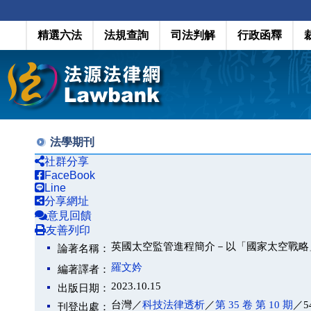
精選六法
法規查詢
司法判解
行政函釋
法學期刊
社群分享
FaceBook
Line
分享網址
意見回饋
友善列印
英國太空監管進程簡介－以「國家太空戰略
論著名稱：
羅文妗
編著譯者：
2023.10.15
出版日期：
台灣／
科技法律透析
／
第 35 卷 第 10 期
／5
刊登出處：