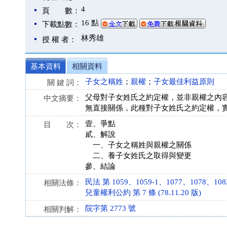
4
頁 數：
16 點
下載點數：
林秀雄
授 權 者：
基本資料
相關資料
子女之稱姓
；
親權
；
子女最佳利益原則
關 鍵 詞：
父母對子女姓氏之約定權，並非親權之內
中文摘要：
無直接關係，此種對子女姓氏之約定權，
壹、爭點
目 次：
貳、解說
一、子女之稱姓與親權之關係
二、養子女姓氏之取得與變更
參、結論
民法 第 1059、1059-1、1077、1078、1083
相關法條：
兒童權利公約 第 7 條 (78.11.20 版)
院字第 2773 號
相關判解：