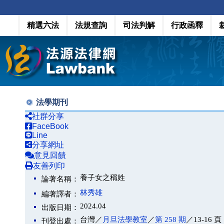
精選六法
法規查詢
司法判解
行政函釋
法學期刊
社群分享
FaceBook
Line
分享網址
意見回饋
友善列印
養子女之稱姓
論著名稱：
林秀雄
編著譯者：
2024.04
出版日期：
台灣／
月旦法學教室
／
第 258 期
／13-16 頁
刊登出處：