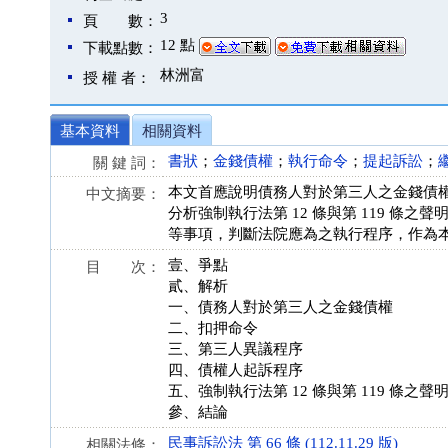
3
頁 數：
12 點
下載點數：
林洲富
授 權 者：
基本資料
相關資料
書狀
；
金錢債權
；
執行命令
；
提起訴訟
；
關 鍵 詞：
本文首應說明債務人對於第三人之金錢債
中文摘要：
分析強制執行法第 12 條與第 119 
等事項，判斷法院應為之執行程序，作為
壹、爭點
目 次：
貳、解析
一、債務人對於第三人之金錢債權
二、扣押命令
三、第三人異議程序
四、債權人起訴程序
五、強制執行法第 12 條與第 119 條之聲
參、結論
民事訴訟法 第 66 條 (112.11.29 版)
相關法條：