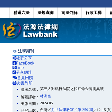
精選六法
法規查詢
司法判解
行政函釋
法學期刊
社群分享
FaceBook
Line
分享網址
意見回饋
友善列印
第三人對執行法院之扣押命令聲明異議
論著名稱：
林洲富
編著譯者：
2024.05
出版日期：
台灣／
月旦法學教室
／
第 259 期
／12-15 頁
刊登出處：