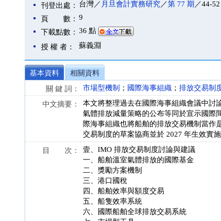
台灣／
月旦會計實務研究
／
第 77 期
／44-52
刊登出處：
9
頁 數：
36 點
下載點數：
蘇義淵
授 權 者：
基本資料
相關資料
市場型機制
；
國際海事組織
；
排放交易制
關 鍵 詞：
本文將整理過去在國際海事組織會議中討論
中文摘要：
氣體排放減量策略的公布等同於宣示國際
際海事組織也將船舶的排放交易機制當作是
交易制度的草案協商並於 2027 年生效實
壹、IMO 排放交易制度討論與建議
目 次：
一、船舶溫室氣體排放的國際基金
二、獎勵方案機制
三、港口國稅
四、船舶效率與額度交易
五、船隻效率系統
六、國際船舶全球排放交易系統