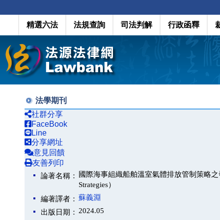
精選六法
法規查詢
司法判解
行政函釋
法學期刊
社群分享
FaceBook
Line
分享網址
意見回饋
友善列印
國際海事組織船舶溫室氣體排放管制策略之發展（The Dev
論著名稱：
Strategies）
蘇義淵
編著譯者：
2024.05
出版日期：