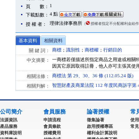
1
頁 數：
4 點
下載點數：
理律法律事務所
（
授權者指定不分配權利金給作
授 權 者：
基本資料
相關資料
商標
；
識別性
；
商標權
；
行銷目的
關 鍵 詞：
一商標若僅描述所指定商品之用途或相關
中文摘要：
因其它原因取得註冊，他人亦可主張其使
商標法 第 29、30、36 條 (112.05.24 版)
相關法條：
智慧財產及商業法院 112 年度民商訴字第 4
相關判解：
公司簡介
會員服務
論著授權
常
法源資訊
申請流程
徵集論著
使用
產品服務
會員條款
啟用授權專區
常見
資料庫說明
授權費用
權利金計算說明