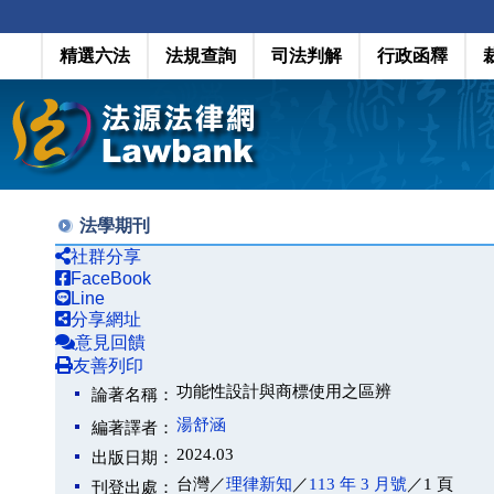
精選六法
法規查詢
司法判解
行政函釋
法學期刊
社群分享
FaceBook
Line
分享網址
意見回饋
友善列印
功能性設計與商標使用之區辨
論著名稱：
湯舒涵
編著譯者：
2024.03
出版日期：
台灣／
理律新知
／
113 年 3 月號
／1 頁
刊登出處：