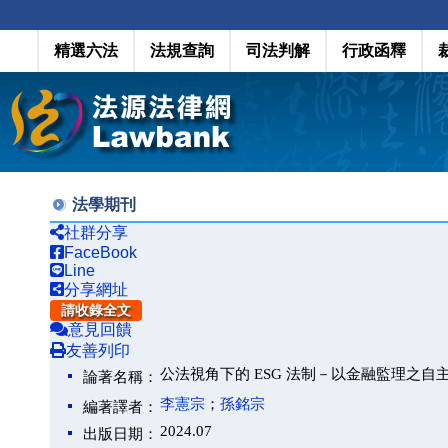
精選六法
法規查詢
司法判解
行政函釋
法學期刊
社群分享
FaceBook
Line
分享網址
請收錄全文
意見回饋
友善列印
公法視角下的 ESG 法制－以金融監理之自
論著名稱：
李憲宗
；
孫銘宗
編著譯者：
2024.07
出版日期：