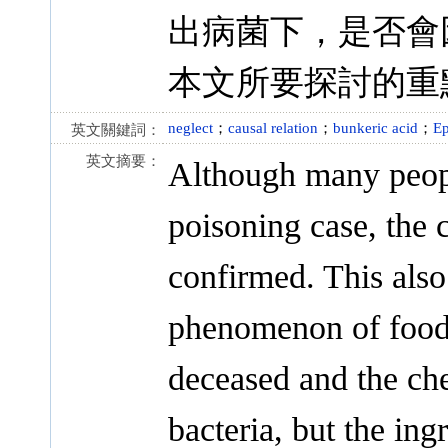
出病菌下，是否會
本文所要探討的重
neglect
；
causal relation
；
bunkeric acid
；
Ep
英文關鍵詞：
英文摘要：
Although many peopl
poisoning case, the 
confirmed. This als
phenomenon of food p
deceased and the chef
bacteria, but the ing