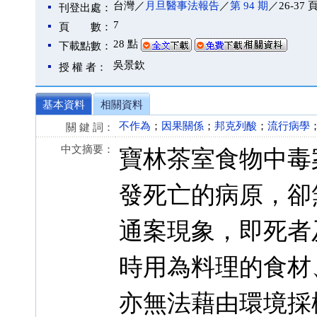
台灣／
月旦醫事法報告
／
第 94 期
／26-37 
刊登出處：
7
頁 數：
28 點
下載點數：
吳景欽
授 權 者：
基本資料
相關資料
不作為
；
因果關係
；
邦克列酸
；
流行病學
關 鍵 詞：
中文摘要：
寶林茶室食物中毒
發死亡的病原，卻
通案現象，即死者
時用為料理的食材
亦無法藉由環境採