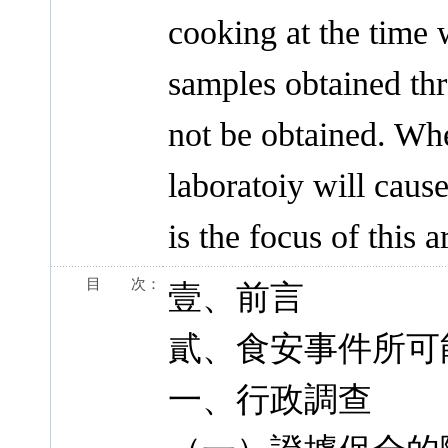
cooking at the time 
samples obtained th
not be obtained. Whe
laboratoiy will cause
is the focus of this ar
目 次：
壹、前言
貳、食安事件所可
一、行政調查