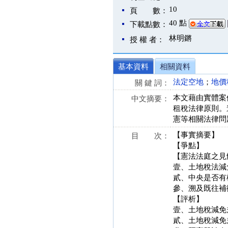
10
頁 數：
40 點
下載點數：
林明鏘
授 權 者：
基本資料
相關資料
法定空地
；
地價
關 鍵 詞：
本文藉由實體案例
中文摘要：
租稅法律原則。
憲等相關法律問
【事實摘要】
目 次：
【爭點】
【憲法法庭之見
壹、土地稅法減
貳、中央是否有
參、溯及既往補
【評析】
壹、土地稅減免
貳、土地稅減免