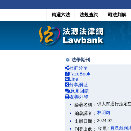
精選六法
法規查詢
司法判解
法學期刊
社群分享
FaceBook
Line
分享網址
意見回饋
友善列印
供大眾通行法定空地
論著名稱：
林明鏘
編著譯者：
2024.07
出版日期：
台灣／
月旦裁判
刊登出處：