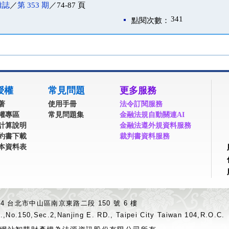
雜誌
／
第 353 期
／74-87 頁
341
點閱次數：
授權
常見問題
更多服務
著
使用手冊
法令訂閱服務
權專區
常見問題集
金融法規自動關連AI
計算說明
金融法遵外規資料服務
約書下載
裁判書資料服務
本資料表
04 台北市中山區南京東路二段 150 號 6 樓
.,No.150,Sec.2,Nanjing E. RD., Taipei City Taiwan 104,R.O.C.