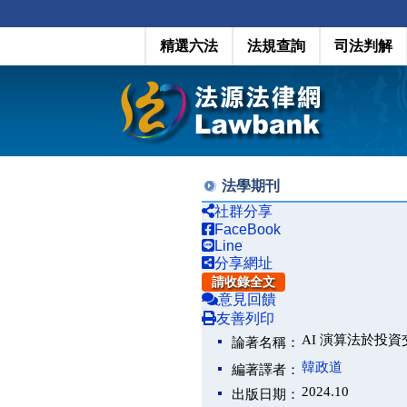
精選六法
法規查詢
司法判解
法學期刊
社群分享
FaceBook
Line
分享網址
請收錄全文
意見回饋
友善列印
AI 演算法於投
論著名稱：
韓政道
編著譯者：
2024.10
出版日期：