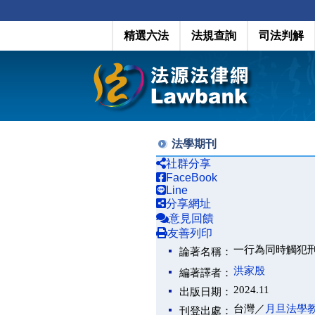
精選六法
法規查詢
司法判解
法學期刊
社群分享
FaceBook
Line
分享網址
意見回饋
友善列印
一行為同時觸犯
論著名稱：
洪家殷
編著譯者：
2024.11
出版日期：
台灣／
月旦法學
刊登出處：