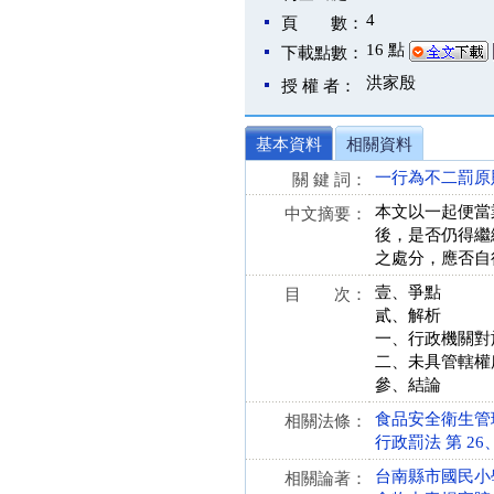
4
頁 數：
16 點
下載點數：
洪家殷
授 權 者：
基本資料
相關資料
一行為不二罰原
關 鍵 詞：
本文以一起便當
中文摘要：
後，是否仍得繼
之處分，應否自
壹、爭點
目 次：
貳、解析
一、行政機關對
二、未具管轄權
參、結論
食品安全衛生管理法 
相關法條：
行政罰法 第 26、32
台南縣市國民小
相關論著：