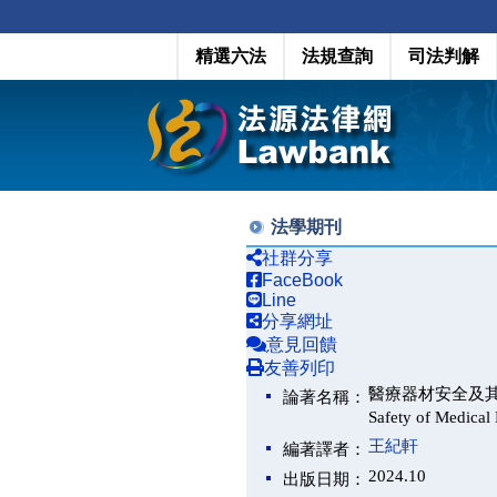
精選六法
法規查詢
司法判解
法學期刊
社群分享
FaceBook
Line
分享網址
意見回饋
友善列印
醫療器材安全及其刑法規制
論著名稱：
Safety of Medical 
王紀軒
編著譯者：
2024.10
出版日期：