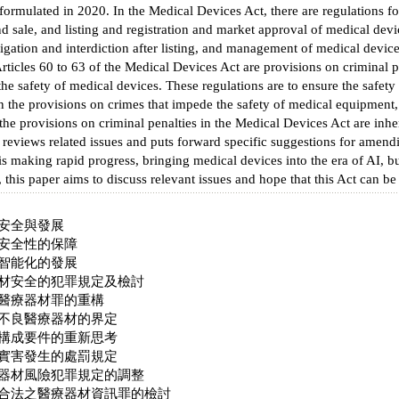
formulated in 2020. In the Medical Devices Act, there are regulations 
 sale, and listing and registration and market approval of medical devic
igation and interdiction after listing, and management of medical device 
rticles 60 to 63 of the Medical Devices Act are provisions on criminal pe
the safety of medical devices. These regulations are to ensure the safet
in the provisions on crimes that impede the safety of medical equipmen
, the provisions on criminal penalties in the Medical Devices Act are inh
eviews related issues and puts forward specific suggestions for amending
 is making rapid progress, bringing medical devices into the era of AI, 
, this paper aims to discuss relevant issues and hope that this Act can be 
安全與發展
安全性的保障
智能化的發展
材安全的犯罪規定及檢討
醫療器材罪的重構
良醫療器材的界定
成要件的重新思考
害發生的處罰規定
器材風險犯罪規定的調整
法之醫療器材資訊罪的檢討