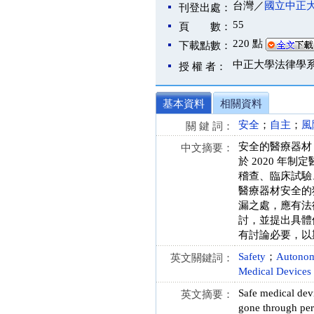
台灣／
國立中正
刊登出處：
55
頁 數：
220 點
下載點數：
中正大學法律學
授 權 者：
基本資料
相關資料
安全
；
自主
；
風
關 鍵 詞：
安全的醫療器材
中文摘要：
於 2020 
稽查、臨床試驗
醫療器材安全的
漏之處，應有法
討，並提出具體
有討論必要，以
Safety
；
Autono
英文關鍵詞：
Medical Devices
Safe medical dev
英文摘要：
gone through per