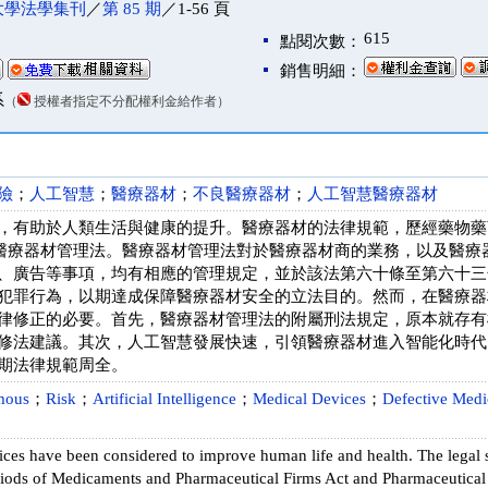
大學法學集刊
／
第 85 期
／1-56 頁
615
點閱次數：
銷售明細：
系
（
授權者指定不分配權利金給作者）
險
；
人工智慧
；
醫療器材
；
不良醫療器材
；
人工智慧醫療器材
，有助於人類生活與健康的提升。醫療器材的法律規範，歷經藥物藥
年制定醫療器材管理法。醫療器材管理法對於醫療器材商的業務，以及醫
、廣告等事項，均有相應的管理規定，並於該法第六十條至第六十三
犯罪行為，以期達成保障醫療器材安全的立法目的。然而，在醫療器
律修正的必要。首先，醫療器材管理法的附屬刑法規定，原本就存有
修法建議。其次，人工智慧發展快速，引領醫療器材進入智能化時代
期法律規範周全。
mous
；
Risk
；
Artificial Intelligence
；
Medical Devices
；
Defective Medi
ices have been considered to improve human life and health. The legal 
iods of Medicaments and Pharmaceutical Firms Act and Pharmaceutical A