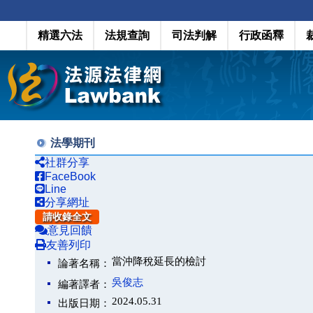
精選六法
法規查詢
司法判解
行政函釋
法學期刊
社群分享
FaceBook
Line
分享網址
請收錄全文
意見回饋
友善列印
當沖降稅延長的檢討
論著名稱：
吳俊志
編著譯者：
2024.05.31
出版日期：