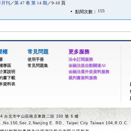
半月刊
／
第 47 卷 第 14 期
／9-10 頁
155
點閱次數：
授權
常見問題
更多服務
著
使用手冊
法令訂閱服務
權專區
常見問題集
金融法規自動關連AI
計算說明
金融法遵外規資料服務
約書下載
裁判書資料服務
本資料表
04 台北市中山區南京東路二段 150 號 6 樓
.,No.150,Sec.2,Nanjing E. RD., Taipei City Taiwan 104,R.O.C.