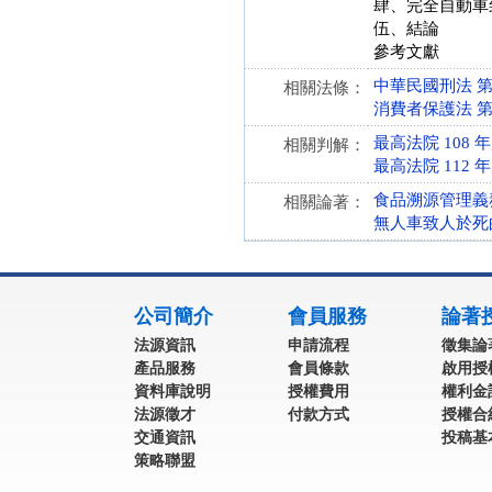
肆、完全自動車
伍、結論
參考文獻
中華民國刑法 第 13
相關法條：
消費者保護法 第 4、
最高法院 108 
相關判解：
最高法院 112 
食品溯源管理義務
相關論著：
無人車致人於死
:::
公司簡介
會員服務
論著
法源資訊
申請流程
徵集論
產品服務
會員條款
啟用授
資料庫說明
授權費用
權利金
法源徵才
付款方式
授權合
交通資訊
投稿基
策略聯盟