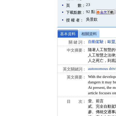
23
頁 數：
92 點
下載點數：
吳景欽
授 權 者：
基本資料
相關資料
自動駕駛
；
歐盟
關 鍵 詞：
隨著人工智慧的
中文摘要：
人工智慧之法律
人之死亡，到底
autonomous driv
英文關鍵詞：
With the developm
英文摘要：
dangers it may br
At present, the m
article focuses on
壹、前言
目 次：
貳、完全自動駕
參、傳統交通事