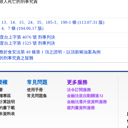
致人死亡的刑事究責
、14、15、24、35、185-3、190-1 條 (113.07.31 版)
7 條 (104.06.17 版)
年度台上字第 4076 號 刑事判決
年度台上字第 1525 號 刑事判決
於食安法第 49 條第 1 項之證明－以頂新豬油案為例
的刑事究責之疑難
授權
常見問題
更多服務
著
使用手冊
法令訂閱服務
權專區
常見問題集
金融法規自動關連AI
計算說明
金融法遵外規資料服務
約書下載
裁判書資料服務
本資料表