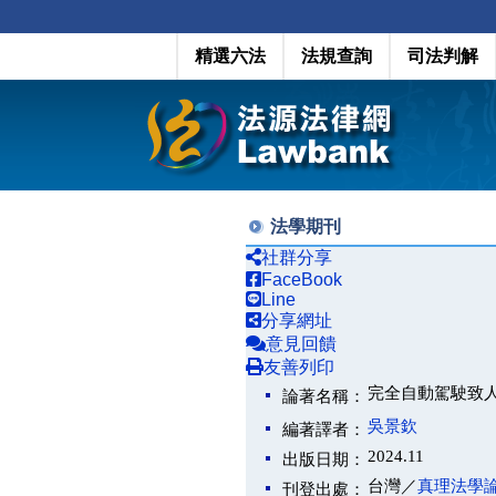
精選六法
法規查詢
司法判解
法學期刊
社群分享
FaceBook
Line
分享網址
意見回饋
友善列印
完全自動駕駛致人於死之刑事
論著名稱：
吳景欽
編著譯者：
2024.11
出版日期：
台灣／
真理法學
刊登出處：