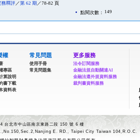
實務釋評
／
第 62 期
／78-82 頁
149
點閱次數：
授權
常見問題
更多服務
著
使用手冊
法令訂閱服務
權專區
常見問題集
金融法規自動關連AI
計算說明
金融法遵外規資料服務
約書下載
裁判書資料服務
本資料表
04 台北市中山區南京東路二段 150 號 6 樓
.,No.150,Sec.2,Nanjing E. RD., Taipei City Taiwan 104,R.O.C.