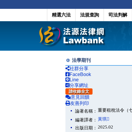
精選六法
法規查詢
司法判解
法學期刊
社群分享
FaceBook
Line
分享網址
請收錄全文
意見回饋
友善列印
重要租稅法令（
論著名稱：
黃琪
編著譯者：
2025.02
出版日期：