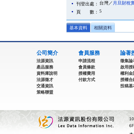
台灣／
月旦財稅
刊登出處：
5
頁 數：
基本資料
相關資料
:::
公司簡介
會員服務
論著
法源資訊
申請流程
徵集論
產品服務
會員條款
啟用授
資料庫說明
授權費用
權利金
法源徵才
付款方式
授權合
交通資訊
投稿基
策略聯盟
1
6F