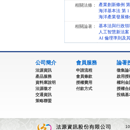
產業創新條例 第 1、
相關法條：
海洋基本法 第 1、2
海洋產業發展條例 第 
基本法與行政領
相關論著：
人工智慧新法案
AI 倫理準則
:::
公司簡介
會員服務
論著
法源資訊
申請流程
徵集論
產品服務
會員條款
啟用授
資料庫說明
授權費用
權利金
法源徵才
付款方式
授權合
交通資訊
投稿基
策略聯盟
1