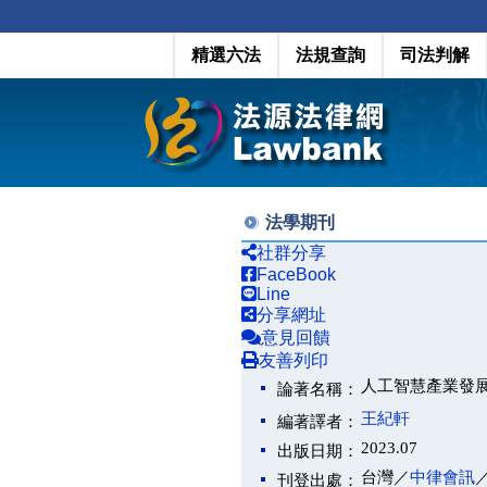
精選六法
法規查詢
司法判解
法學期刊
社群分享
FaceBook
Line
分享網址
意見回饋
友善列印
人工智慧產業發
論著名稱：
王紀軒
編著譯者：
2023.07
出版日期：
台灣／
中律會訊
刊登出處：