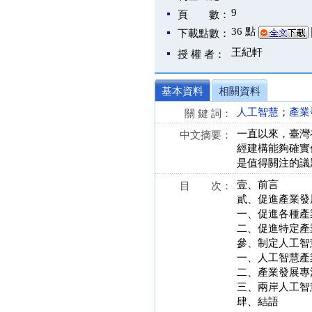
9
頁 數：
36 點
下載點數：
王紀軒
授 權 者：
基本資料
相關資料
人工智慧
；
產業
關 鍵 詞：
一直以來，臺灣
中文摘要：
經建構能夠確實
是值得關注的議
壹、前言
目 次：
貳、促進產業發
一、促進各種產
二、促進特定產
參、制定人工智
一、人工智慧產
二、產業發展專
三、兩岸人工智
肆、結語