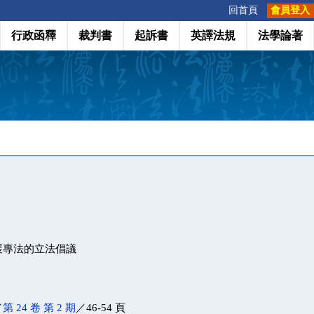
:::
回首頁
會員登入
行政函釋
裁判書
起訴書
英譯法規
法學論著
展專法的立法倡議
／
第 24 卷 第 2 期
／46-54 頁