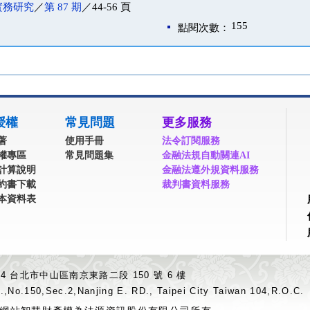
實務研究
／
第 87 期
／44-56 頁
155
點閱次數：
授權
常見問題
更多服務
著
使用手冊
法令訂閱服務
權專區
常見問題集
金融法規自動關連AI
計算說明
金融法遵外規資料服務
約書下載
裁判書資料服務
本資料表
04 台北市中山區南京東路二段 150 號 6 樓
.,No.150,Sec.2,Nanjing E. RD., Taipei City Taiwan 104,R.O.C.