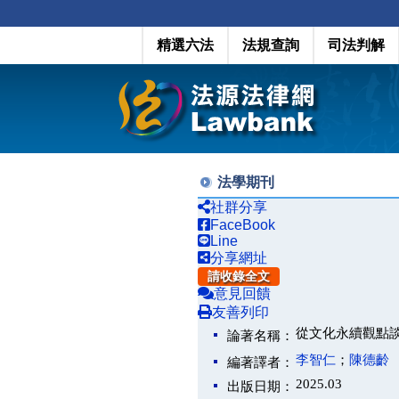
精選六法
法規查詢
司法判解
法學期刊
社群分享
FaceBook
Line
分享網址
請收錄全文
意見回饋
友善列印
從文化永續觀點
論著名稱：
李智仁
；
陳德齡
編著譯者：
2025.03
出版日期：