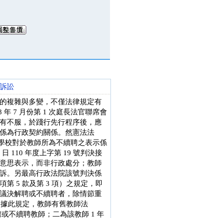
訴訟
的複雜與多變，不僅法律規定有
 7 月份第 1 次庭長法官聯席會
有不服，於踐行先行程序後，應
係為行政契約關係。然憲法法
公立學校對於教師所為不續聘之表示係
 110 年度上字第 19 號判決接
意思表示，而非行政處分；教師
訴。另最高行政法院該號判決係
 項第 5 款及第 3 項）之規定，即
議決解聘或不續聘者，除情節重
准。據此規定，教師有舊教師法
聘或不續聘教師；二為該教師 1 年