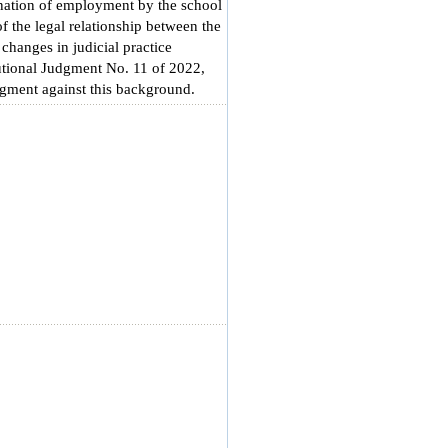
mination of employment by the school
of the legal relationship between the
changes in judicial practice
tutional Judgment No. 11 of 2022,
udgment against this background.