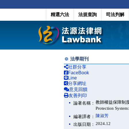
精選六法
法規查詢
司法判解
法學期刊
社群分享
FaceBook
Line
分享網址
意見回饋
友善列印
教師權益保障制度之挑戰－
論著名稱：
Protection System
陳淑芳
編著譯者：
2024.12
出版日期：