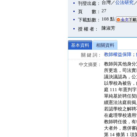
台灣／
公法研究
刊登出處：
27
頁 數：
108 點
下載點數：
陳淑芳
授 權 者：
基本資料
相關資料
教師權益保障
；
關 鍵 詞：
教師與其他身分
中文摘要：
所更迭，司法實務
議決議認為，公
以學校為被告，
庭 111 年
單純基於聘任契約所
續憲法法庭前揭
若認學校之解聘
在處理學校適用舊教
教師聘任後，有
大者外，應併審
第 14 條第 