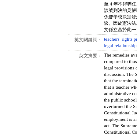
至 4 年不得
該號判決的見解
係使學校決定發
訟。因於憲法法
文係立基於此一
teachers' rights p
英文關鍵詞：
legal relationship
The remedies avai
英文摘要：
compared to those
legal provisions 
discussion. The S
that the terminat
that a teacher wh
administrative co
the public school
overturned the Su
Constitutional Ju
employment is an 
act. The Supreme 
Constitutional Co