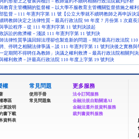
聘約形塑上之發展與檢討－教師違約不續聘相關行政法院裁判評析
與教育主管機關的監督權－以大學不服教育主管機關監督措施之權利
部監督－111 年憲判字第 11 號【公立大學就不續聘教師之再申訴
聘教師決定之法律性質－最高行政法院 98 年度 7 月份第 1 次
爭訟程序－從 111 年憲判字第 11 號判決談起
訴訟的救濟權－淺談 111 年憲判字第 11 號判決
法律性質爭議回歸法理卻也製造新的問題－簡評最高行政法院 110 年
、停聘之相關法律爭議－談 111 年憲判字第 11 號判決後之實務
一定期間不得聘任為教師」決議之權利救濟－最高行政法院相關判決
權利救濟－評最高行政法院 110 年度上字第 19 號判決
授權
常見問題
更多服務
著
使用手冊
法令訂閱服務
權專區
常見問題集
金融法規自動關連AI
計算說明
金融法遵外規資料服務
約書下載
裁判書資料服務
本資料表