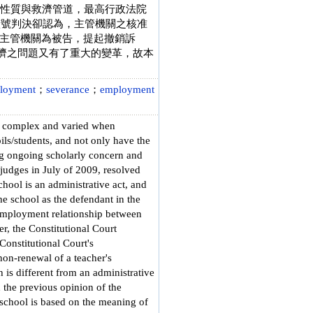
律性質與救濟管道，最高行政法院
，該號判決卻認為，主管機關之核准
主管機關為被告，提起撤銷訴
何救濟之問題又有了重大的變革，故本
ployment
；
severance
；
employment
lly complex and varied when
ils/students, and not only have the
ing ongoing scholarly concern and
 judges in July of 2009, resolved
hool is an administrative act, and
the school as the defendant in the
e employment relationship between
er, the Constitutional Court
Constitutional Court's
non-renewal of a teacher's
is different from an administrative
 the previous opinion of the
 school is based on the meaning of