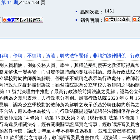
／
第 11 期
／145-184 頁
1451
點閱次數：
銷售明細：
解聘
；
停聘
；
不續聘
；
資遣
；
聘約法律關係
；
非聘約法律關係
；
行政
別人員相較，例如公務人員、學生，其權益受到侵害之救濟顯得異常
見解也一變再變，而引發學說持續的關注與討論。最高行政法院 98 年
立學校對於教師所為解聘、停聘或不續聘之表示為行政處分，教師若
向行政法院提起撤銷訴訟；雖然該院認為公立學校與教師間之聘約關
憲判字第 11 號判決理由中推翻了最高行政法院前揭決議之見解，認為
為之意思表示，與行政處分有別。最高行政法院 2023 年 6 月 15 日
見解，認為公立學校對於教師所為解聘之表示係基於聘任契約所為之
不合法，應以學校為被告，向行政法院提起確認聘任法律關係存在之
師法第 14 條第 1 項第 13 款及第 2 項（現行教師法第 15 條第 1
行為違反相關法令，經有關機關查證屬實之情事，經教師評審委員會
酌案件情節，議決 1 年至 4 年不得聘任為教師，並報主管機關核
1 項第 13 款所規定之情事時，教師評審委員會會作成二項決議：一為解