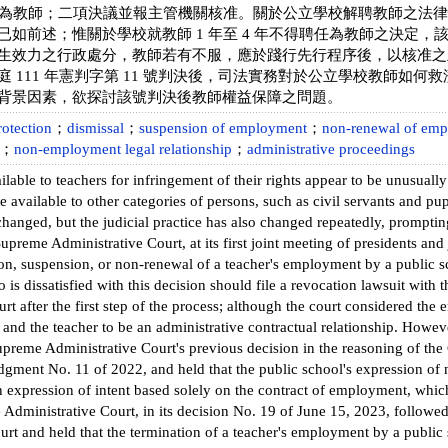
聘任為教師；二項決議並報主管機關核准。關於公立學校解聘教師之法
已如前述；惟關於學校就教師 1 年至 4 年不得聘任為教師之決定
生效力之行政處分，教師若有不服，應於踐行先行程序後，以核准之
庭 111 年憲判字第 11 號判決後，司法實務對於公立學校教師如
背景因素，欲探討該號判決後教師權益保障之問題。
rotection
；
dismissal
；
suspension of employment
；
non-renewal of em
；
non-employment legal relationship
；
administrative proceedings
lable to teachers for infringement of their rights appear to be unusua
 available to other categories of persons, such as civil servants and pup
changed, but the judicial practice has also changed repeatedly, prompt
upreme Administrative Court, at its first joint meeting of presidents and
ion, suspension, or non-renewal of a teacher's employment by a public sc
o is dissatisfied with this decision should file a revocation lawsuit with 
urt after the first step of the process; although the court considered th
 and the teacher to be an administrative contractual relationship. Howev
preme Administrative Court's previous decision in the reasoning of the 
dgment No. 11 of 2022, and held that the public school's expression of 
expression of intent based solely on the contract of employment, which 
Administrative Court, in its decision No. 19 of June 15, 2023, followed
urt and held that the termination of a teacher's employment by a public