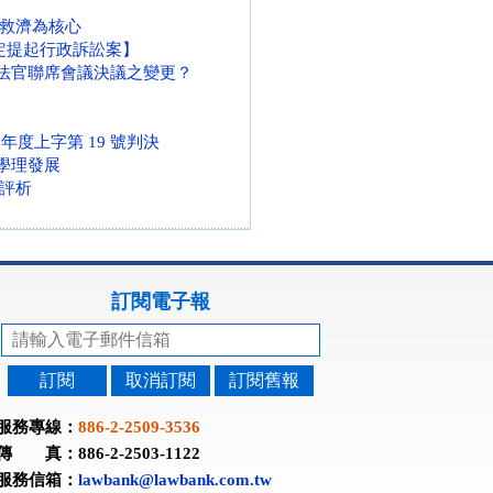
救濟為核心
決定提起行政訴訟案】
庭長法官聯席會議決議之變更？
度上字第 19 號判決
與學理發展
評析
訂閱電子報
訂閱
取消訂閱
訂閱舊報
服務專線：
886-2-2509-3536
傳 真：886-2-2503-1122
服務信箱：
lawbank@lawbank.com.tw