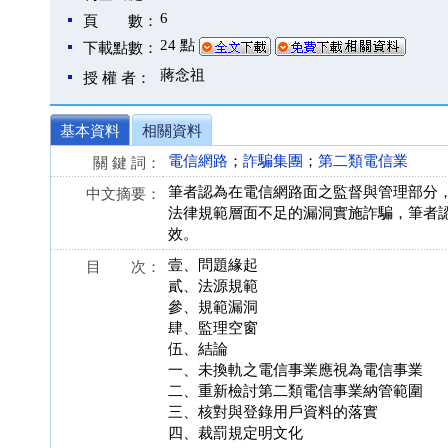
6
頁 數：
24 點
下載點數：
蔣念祖
授 權 者：
基本資料
相關資料
電信網路
；
詐騙集團
；
第二類電信業
關 鍵 詞：
筆者認為在電信網路面之監督與管理部分
中文摘要：
法律規範層面不足的漏洞實施詐騙，筆者
效。
壹、問題緣起
目 次：
貳、法源規範
參、規範漏洞
肆、監理空窗
伍、結論
一、未換軌之電信事業應視為電信事業
二、重新檢討第二類電信事業納管範圍
三、核對與登錄用戶資料的落實
四、裁罰規定明文化