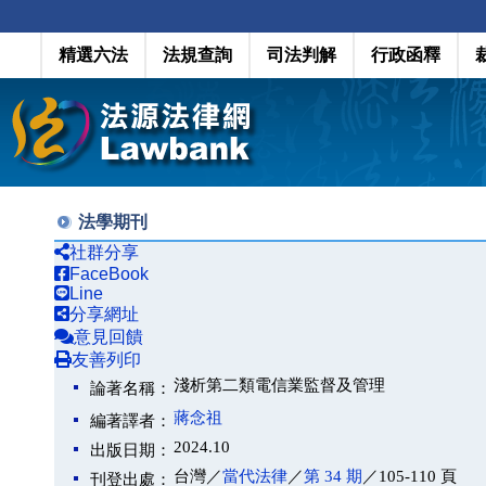
精選六法
法規查詢
司法判解
行政函釋
法學期刊
社群分享
FaceBook
Line
分享網址
意見回饋
友善列印
淺析第二類電信業監督及管理
論著名稱：
蔣念祖
編著譯者：
2024.10
出版日期：
台灣／
當代法律
／
第 34 期
／105-110 頁
刊登出處：